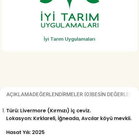
İyi Tarım Uygulamaları
AÇIKLAMA
DEĞERLENDIRMELER (0)
BESIN DEĞERLERI
S
Türü: Livermore (Kırmızı) iç ceviz.
Lokasyon: Kırklareli, İğneada, Avcılar köyü mevkii.
Hasat Yılı: 2025