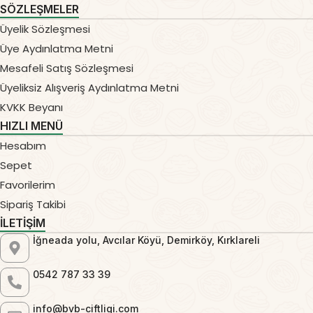
SÖZLEŞMELER
Üyelik Sözleşmesi
Üye Aydınlatma Metni
Mesafeli Satış Sözleşmesi
Üyeliksiz Alışveriş Aydınlatma Metni
KVKK Beyanı
HIZLI MENÜ
Hesabım
Sepet
Favorilerim
Sipariş Takibi
İLETİŞİM
İğneada yolu, Avcılar Köyü, Demirköy, Kırklareli
0542 787 33 39
info@bvb-ciftligi.com