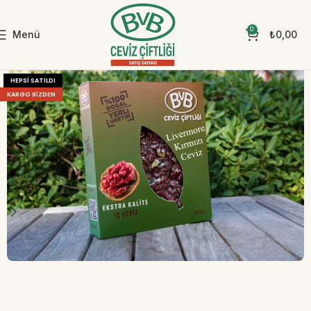
0
Menü
₺
0,00
Ana Sayfa
Genel
HEPSI SATILDI
KARGO BIZDEN