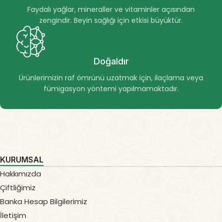
Faydalı yağlar, mineraller ve vitaminler açısından
zengindir. Beyin sağlığı için etkisi büyüktür.
Doğaldır
Ürünlerimizin raf ömrünü uzatmak için, ilaçlama veya
fümigasyon yöntemi yapılmamaktadır.
KURUMSAL
Hakkımızda
Çiftliğimiz
Banka Hesap Bilgilerimiz
İletişim