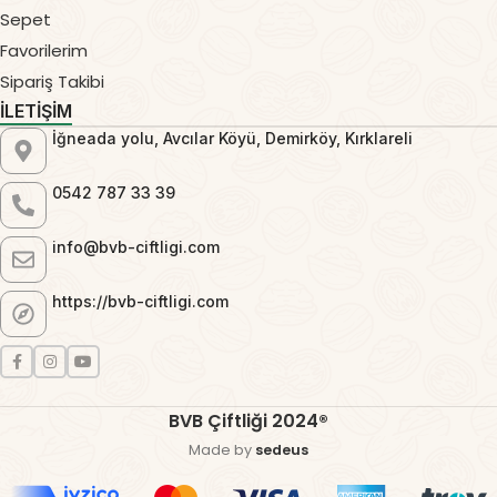
Sepet
Favorilerim
Sipariş Takibi
İLETİŞİM
İğneada yolu, Avcılar Köyü, Demirköy, Kırklareli
0542 787 33 39
info@bvb-ciftligi.com
https://bvb-ciftligi.com
BVB Çiftliği 2024®
Made by
sedeus